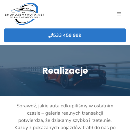
Przejdź
do
MEN
treści
533 459 999
Realizacje
Sprawdź, jakie auta odkupiliśmy w ostatnim
czasie – galeria realnych transakcji
potwierdza, że działamy szybko i rzetelnie.
Każdy z pokazanych pojazdów trafił do nas po