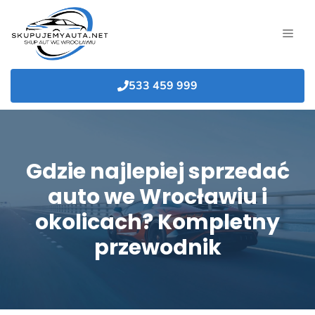
Przejdź
do
MEN
treści
533 459 999
Gdzie najlepiej sprzedać
auto we Wrocławiu i
okolicach? Kompletny
przewodnik