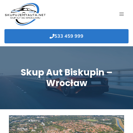
Przejdź
do
MEN
treści
533 459 999
Skup Aut Biskupin –
Wrocław