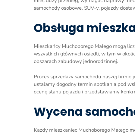
mieć duży przebieg, wymagać naprawy mechan
samochody osobowe, SUV-y, pojazdy dostaw
Obsługa mieszk
Mieszkańcy Muchoborego Małego mogą liczyć
wszystkich głównych osiedli, w tym w oko
obszarach zabudowy jednorodzinnej.
Proces sprzedaży samochodu naszej firmie j
ustalamy dogodny termin spotkania pod w
ocenę stanu pojazdu i przedstawiamy konkr
Wycena samocho
Każdy mieszkaniec Muchoborego Małego moż