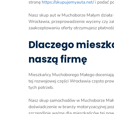
stronę
https://skupujemyauta.net/
i podać p
Nasz skup aut w Muchoborze Małym działa w 
Wrocławia, przeprowadzenie wyceny czy zała
zaakceptowaniu oferty otrzymujesz płatnoś
Dlaczego mieszk
naszą firmę
Mieszkańcy Muchoborego Małego doceniają n
tej rozwojowej części Wrocławia często pro
tych potrzeb.
Nasz skup samochodów w Muchoborze Małym c
doświadczenie w branży motoryzacyjnej pozw
szczególnie ważne dla mieszkańców tej nowo