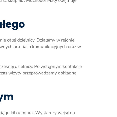
 Nasz skup aut Muchobór Mały obejmuje
ałego
 całej dzielnicy. Działamy w rejonie
wnych arteriach komunikacyjnych oraz w
czesnej dzielnicy. Po wstępnym kontakcie
czas wizyty przeprowadzamy dokładną
łym
ągu kilku minut. Wystarczy wejść na