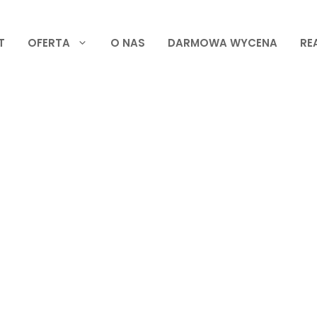
T
OFERTA
O NAS
DARMOWA WYCENA
RE
ut Muchobór Mały – 