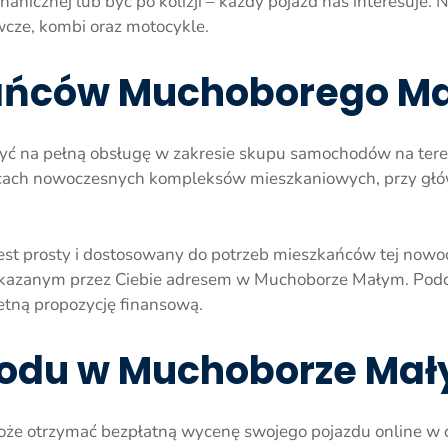
icznej lub być po kolizji – każdy pojazd nas interesuje.
cze, kombi oraz motocykle.
ańców Muchoborego M
 na pełną obsługę w zakresie skupu samochodów na terenie
licach nowoczesnych kompleksów mieszkaniowych, przy głó
est prosty i dostosowany do potrzeb mieszkańców tej nowo
skazanym przez Ciebie adresem w Muchoborze Małym. Pod
etną propozycję finansową.
du w Muchoborze Ma
e otrzymać bezpłatną wycenę swojego pojazdu online w ci