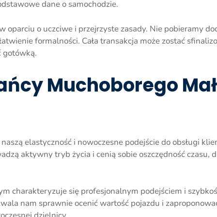
odstawowe dane o samochodzie.
oparciu o uczciwe i przejrzyste zasady. Nie pobieramy dod
twienie formalności. Cała transakcja może zostać sfinaliz
ć gotówką.
ańcy Muchoborego Mał
aszą elastyczność i nowoczesne podejście do obsługi klie
wadzą aktywny tryb życia i cenią sobie oszczędność czasu,
harakteryzuje się profesjonalnym podejściem i szybkości
ala nam sprawnie ocenić wartość pojazdu i zaproponować u
czesnej dzielnicy.