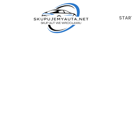
Przejdź
do
treści
STAR
Skup A