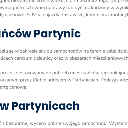
orii, niezależnie od ich wieku, stanu technicznego czy prz
w, wymagać kosztownej naprawy lub być uszkodzony w wyniku
y osobowe, SUV-y, pojazdy dostawcze, kombi oraz motocyk
ńców Partynic
bsługę w zakresie skupu samochodów na terenie całej dziel
kolicach centrum dzielnicy oraz w obszarach mieszkaniowy
 proces dostosowany do potrzeb mieszkańców tej spokojnej
kazanym przez Ciebie adresem w Partynicach. Podczas wi
fertę cenową.
w Partynicach
ć z bezpłatnej wyceny online swojego samochodu. Wystarc