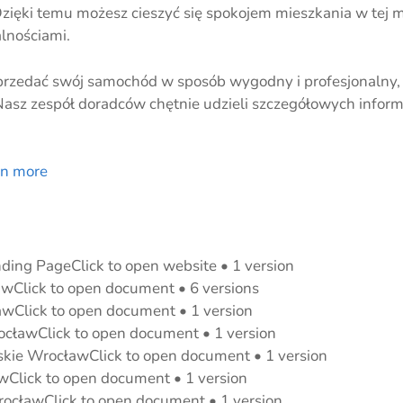
Dzięki temu możesz cieszyć się spokojem mieszkania w tej 
lnościami.
sprzedać swój samochód w sposób wygodny i profesjonalny, 
Nasz zespół doradców chętnie udzieli szczegółowych infor
rn more
ing PageClick to open website • 1 version
wClick to open document • 6 versions
wClick to open document • 1 version
cławClick to open document • 1 version
kie WrocławClick to open document • 1 version
wClick to open document • 1 version
cławClick to open document • 1 version