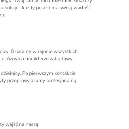
ebiegu. Twój samochód może mieć kilka czy
 kolizji – każdy pojazd ma swoją wartość.
le.
nicy. Działamy w rejonie wszystkich
ch o różnym charakterze zabudowy.
 dzielnicy. Po pierwszym kontakcie
zyty przeprowadzamy profesjonalną
zy wejść na naszą