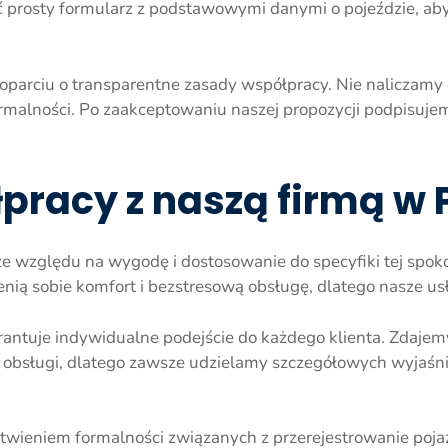
ć prosty formularz z podstawowymi danymi o pojeździe, ab
parciu o transparentne zasady współpracy. Nie naliczamy o
ormalności. Po zaakceptowaniu naszej propozycji podpisu
łpracy z naszą firmą w
e względu na wygodę i dostosowanie do specyfiki tej spoko
enią sobie komfort i bezstresową obsługę, dlatego nasze u
tuje indywidualne podejście do każdego klienta. Zdajemy 
nej obsługi, dlatego zawsze udzielamy szczegółowych wyjaś
ieniem formalności związanych z przerejestrowanie pojaz