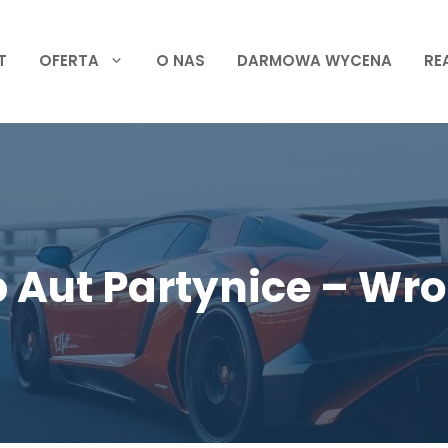
T
OFERTA
O NAS
DARMOWA WYCENA
RE
 Aut Partynice – Wr