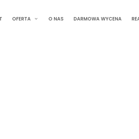
T
OFERTA
O NAS
DARMOWA WYCENA
RE
Aut Śródmieście – W