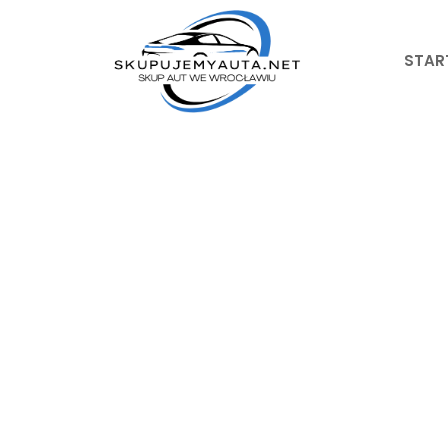
Przejdź
do
treści
STAR
Skup 