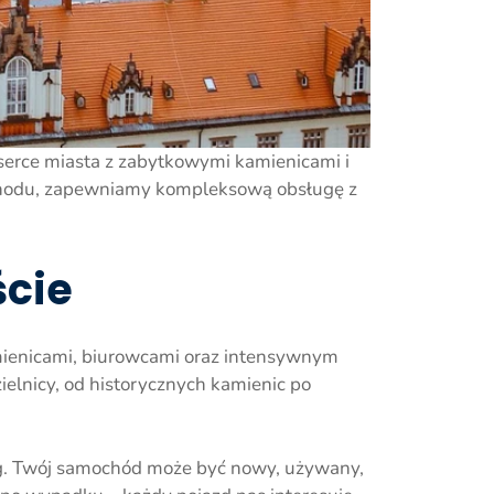
 serce miasta z zabytkowymi kamienicami i
mochodu, zapewniamy kompleksową obsługę z
ście
amienicami, biurowcami oraz intensywnym
elnicy, od historycznych kamienic po
ieg. Twój samochód może być nowy, używany,