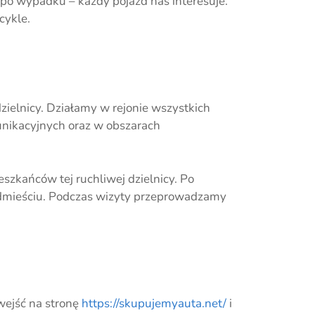
o wypadku – każdy pojazd nas interesuje.
cykle.
ielnicy. Działamy w rejonie wszystkich
unikacyjnych oraz w obszarach
zkańców tej ruchliwej dzielnicy. Po
dmieściu. Podczas wizyty przeprowadzamy
wejść na stronę
https://skupujemyauta.net/
i