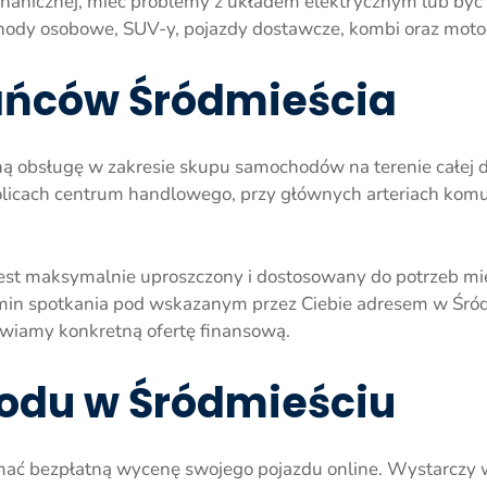
nicznej, mieć problemy z układem elektrycznym lub być p
ody osobowe, SUV-y, pojazdy dostawcze, kombi oraz moto
ańców Śródmieścia
ą obsługę w zakresie skupu samochodów na terenie całej dz
kolicach centrum handlowego, przy głównych arteriach kom
est maksymalnie uproszczony i dostosowany do potrzeb mies
in spotkania pod wskazanym przez Ciebie adresem w Śró
awiamy konkretną ofertę finansową.
du w Śródmieściu
ać bezpłatną wycenę swojego pojazdu online. Wystarczy 