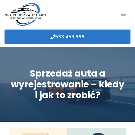
Przejdź
do
MEN
treści
533 459 999
Sprzedaż auta a
wyrejestrowanie – kiedy
i jak to zrobić?